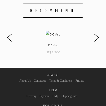
RECOMMEND
DC Arc
NT$ 2,200
ABOUT
About Us
Contact us
Terms & Conditions
Privacy
HELP
Delivery
Payment
FAQ
Shipping info
FOLLOW US