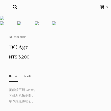
0
NO.90009105
DC Age
NT$ 3,200
INFO
SIZE
黃銅鍍三層14K金。
耳針為抗敏鋼針。
珍珠鑲嵌綠松石。