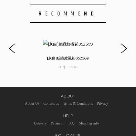
RECOMMEND
[灰白]編織紋襯衫052509
NT$ 2,000
ABOUT
About Us
Contact us
Terms & Conditions
Privacy
HELP
Delivery
Payment
FAQ
Shipping info
FOLLOW US